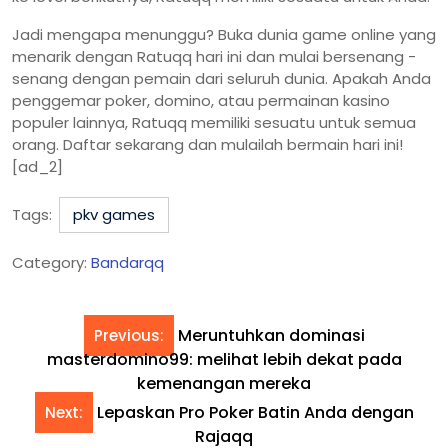
Jadi mengapa menunggu? Buka dunia game online yang
menarik dengan Ratuqq hari ini dan mulai bersenang -
senang dengan pemain dari seluruh dunia. Apakah Anda
penggemar poker, domino, atau permainan kasino
populer lainnya, Ratuqq memiliki sesuatu untuk semua
orang. Daftar sekarang dan mulailah bermain hari ini!
[ad_2]
Tags:
pkv games
Category:
Bandarqq
Post
Meruntuhkan dominasi
Previous:
navigation
masterdomino99: melihat lebih dekat pada
kemenangan mereka
Lepaskan Pro Poker Batin Anda dengan
Next:
Rajaqq