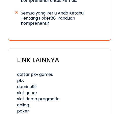
Komprehensif untuk Pemula
Semua yang Perlu Anda Ketahui
Tentang Poker88: Panduan
Komprehensif
LINK LAINNYA
daftar pkv games
pkv
domino99
slot gacor
slot demo pragmatic
ahliqq
poker