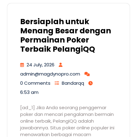
Bersiaplah untuk
Menang Besar dengan
Permainan Poker
Terbaik PelangiQQ
24 July, 2026
admin@magdynopro.com
0 Comments
Bandarqq
6:53 am
[ad_1] Jika Anda seorang penggemar
poker dan mencari pengalaman bermain
online terbaik, PelangiQQ adalah
jawabannya. Situs poker online populer ini
menawarkan berbagai macam