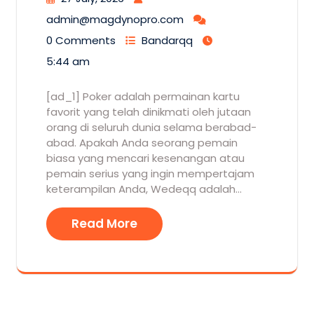
admin@magdynopro.com
0 Comments
Bandarqq
5:44 am
[ad_1] Poker adalah permainan kartu
favorit yang telah dinikmati oleh jutaan
orang di seluruh dunia selama berabad-
abad. Apakah Anda seorang pemain
biasa yang mencari kesenangan atau
pemain serius yang ingin mempertajam
keterampilan Anda, Wedeqq adalah…
Read More