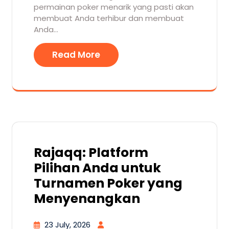
permainan poker menarik yang pasti akan
membuat Anda terhibur dan membuat
Anda…
Read More
Rajaqq: Platform
Pilihan Anda untuk
Turnamen Poker yang
Menyenangkan
23 July, 2026