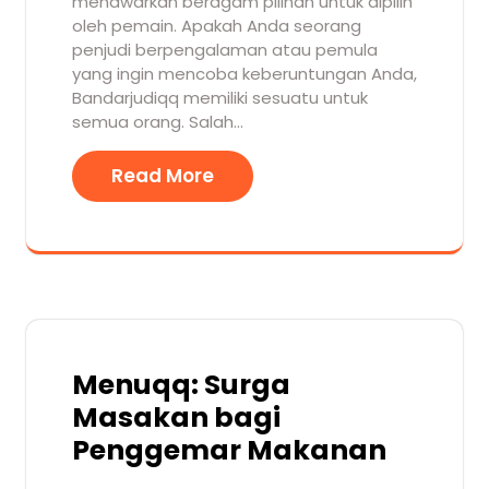
menawarkan beragam pilihan untuk dipilih
oleh pemain. Apakah Anda seorang
penjudi berpengalaman atau pemula
yang ingin mencoba keberuntungan Anda,
Bandarjudiqq memiliki sesuatu untuk
semua orang. Salah…
Read More
Menuqq: Surga
Masakan bagi
Penggemar Makanan