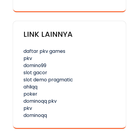
LINK LAINNYA
daftar pkv games
pkv
domino99
slot gacor
slot demo pragmatic
ahliqq
poker
dominoqq pkv
pkv
dominoqq