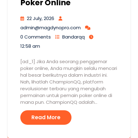
Poker Online
22 July, 2026
admin@magdynopro.com
0 Comments
Bandarqq
12:58 am
[ad_1] Jika Anda seorang penggemar
poker online, Anda mungkin selalu mencari
hal besar berikutnya dalam industri ini.
Nah, lihatlah ChampionQQ, platform
revolusioner terbaru yang mengubah
permainan untuk pemain poker online di
mana pun. ChampionQQ adalah…
Read More