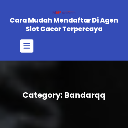
Skip
to
content
Cara Mudah Mendaftar Di Agen
Slot Gacor Terpercaya
Open
Button
Category:
Bandarqq