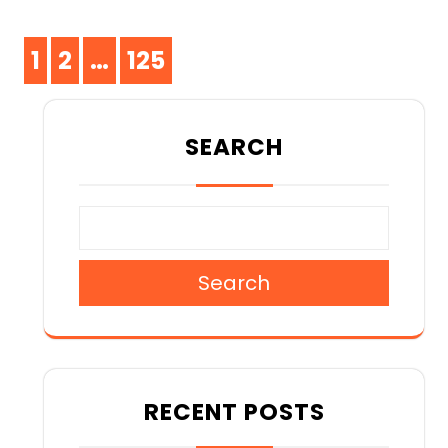
Posts
1
2
…
125
Page
Page
Page
navigation
SEARCH
Search
RECENT POSTS