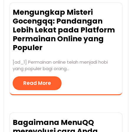
Mengungkap Misteri
Gocengqq: Pandangan
Lebih Lekat pada Platform
Permainan Online yang
Populer
[ad_1] Permainan online telah menjadi hobi
yang populer bagi orang…
Read More
Bagaimana MenuQQ
merevolusi cara Anda