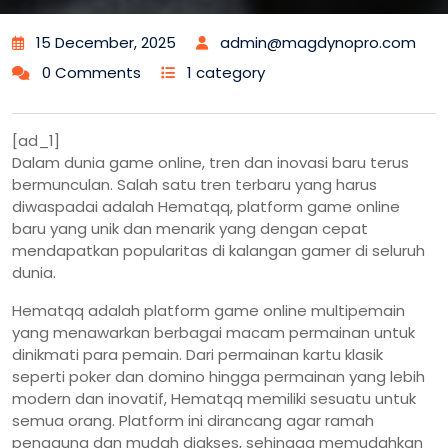
15 December, 2025
admin@magdynopro.com
0 Comments
1 category
[ad_1]
Dalam dunia game online, tren dan inovasi baru terus
bermunculan. Salah satu tren terbaru yang harus
diwaspadai adalah Hematqq, platform game online
baru yang unik dan menarik yang dengan cepat
mendapatkan popularitas di kalangan gamer di seluruh
dunia.
Hematqq adalah platform game online multipemain
yang menawarkan berbagai macam permainan untuk
dinikmati para pemain. Dari permainan kartu klasik
seperti poker dan domino hingga permainan yang lebih
modern dan inovatif, Hematqq memiliki sesuatu untuk
semua orang. Platform ini dirancang agar ramah
pengguna dan mudah diakses, sehingga memudahkan