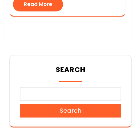
Read More
SEARCH
Search