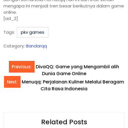
mengapa ini menjadi tren besar berikutnya dalam game
online.
[ad_2]
Tags:
pkv games
Category:
Bandarqq
Post
DivaQQ: Game yang Mengambil alih
Previous:
navigation
Dunia Game Online
Menuqq: Perjalanan Kuliner Melalui Beragam
Next:
Cita Rasa Indonesia
Related Posts