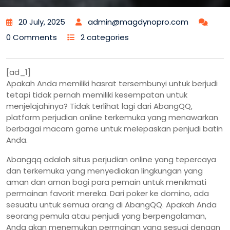
20 July, 2025
admin@magdynopro.com
0 Comments
2 categories
[ad_1]
Apakah Anda memiliki hasrat tersembunyi untuk berjudi
tetapi tidak pernah memiliki kesempatan untuk
menjelajahinya? Tidak terlihat lagi dari AbangQQ,
platform perjudian online terkemuka yang menawarkan
berbagai macam game untuk melepaskan penjudi batin
Anda.
Abangqq adalah situs perjudian online yang tepercaya
dan terkemuka yang menyediakan lingkungan yang
aman dan aman bagi para pemain untuk menikmati
permainan favorit mereka. Dari poker ke domino, ada
sesuatu untuk semua orang di AbangQQ. Apakah Anda
seorang pemula atau penjudi yang berpengalaman,
Anda akan menemukan permainan yang sesuai dengan