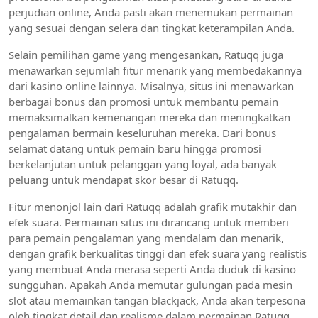
perjudian online, Anda pasti akan menemukan permainan
yang sesuai dengan selera dan tingkat keterampilan Anda.
Selain pemilihan game yang mengesankan, Ratuqq juga
menawarkan sejumlah fitur menarik yang membedakannya
dari kasino online lainnya. Misalnya, situs ini menawarkan
berbagai bonus dan promosi untuk membantu pemain
memaksimalkan kemenangan mereka dan meningkatkan
pengalaman bermain keseluruhan mereka. Dari bonus
selamat datang untuk pemain baru hingga promosi
berkelanjutan untuk pelanggan yang loyal, ada banyak
peluang untuk mendapat skor besar di Ratuqq.
Fitur menonjol lain dari Ratuqq adalah grafik mutakhir dan
efek suara. Permainan situs ini dirancang untuk memberi
para pemain pengalaman yang mendalam dan menarik,
dengan grafik berkualitas tinggi dan efek suara yang realistis
yang membuat Anda merasa seperti Anda duduk di kasino
sungguhan. Apakah Anda memutar gulungan pada mesin
slot atau memainkan tangan blackjack, Anda akan terpesona
oleh tingkat detail dan realisme dalam permainan Ratuqq.