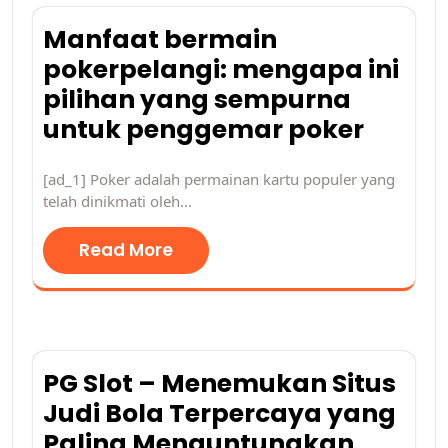
Manfaat bermain
pokerpelangi: mengapa ini
pilihan yang sempurna
untuk penggemar poker
[ad_1] Poker adalah permainan kartu populer yang
telah dinikmati oleh…
Read More
PG Slot – Menemukan Situs
Judi Bola Terpercaya yang
Paling Menguntungkan