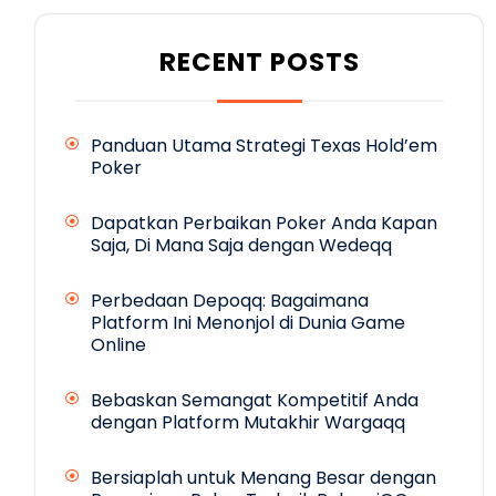
RECENT POSTS
Panduan Utama Strategi Texas Hold’em
Poker
Dapatkan Perbaikan Poker Anda Kapan
Saja, Di Mana Saja dengan Wedeqq
Perbedaan Depoqq: Bagaimana
Platform Ini Menonjol di Dunia Game
Online
Bebaskan Semangat Kompetitif Anda
dengan Platform Mutakhir Wargaqq
Bersiaplah untuk Menang Besar dengan