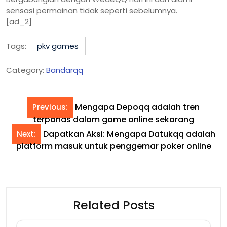
sensasi permainan tidak seperti sebelumnya.
[ad_2]
Tags:
pkv games
Category:
Bandarqq
Post
Mengapa Depoqq adalah tren
Previous:
navigation
terpanas dalam game online sekarang
Dapatkan Aksi: Mengapa Datukqq adalah
Next:
platform masuk untuk penggemar poker online
Related Posts