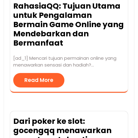
RahasiaQQ: Tujuan Utama
untuk Pengalaman
Bermain Game Online yang
Mendebarkan dan
Bermanfaat
[ad_1] Mencari tujuan permainan online yang
menawarkan sensasi dan hadiah?…
Read More
Dari poker ke slot:
gocengqq menawarkan