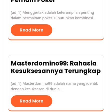
[ad_1] Menggertak adalah keterampilan penting
dalam permainan poker. Dibutuhkan kombinasi…
Read More
Masterdomino99: Rahasia
Kesuksesannya Terungkap
[ad_1] Masterdomino99 adalah nama yang identik
dengan kesuksesan di dunia…
Read More