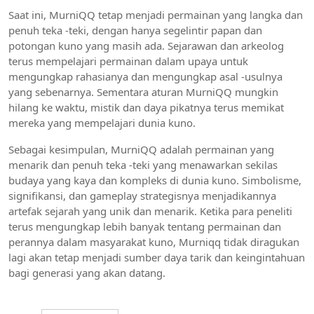
Saat ini, MurniQQ tetap menjadi permainan yang langka dan
penuh teka -teki, dengan hanya segelintir papan dan
potongan kuno yang masih ada. Sejarawan dan arkeolog
terus mempelajari permainan dalam upaya untuk
mengungkap rahasianya dan mengungkap asal -usulnya
yang sebenarnya. Sementara aturan MurniQQ mungkin
hilang ke waktu, mistik dan daya pikatnya terus memikat
mereka yang mempelajari dunia kuno.
Sebagai kesimpulan, MurniQQ adalah permainan yang
menarik dan penuh teka -teki yang menawarkan sekilas
budaya yang kaya dan kompleks di dunia kuno. Simbolisme,
signifikansi, dan gameplay strategisnya menjadikannya
artefak sejarah yang unik dan menarik. Ketika para peneliti
terus mengungkap lebih banyak tentang permainan dan
perannya dalam masyarakat kuno, Murniqq tidak diragukan
lagi akan tetap menjadi sumber daya tarik dan keingintahuan
bagi generasi yang akan datang.