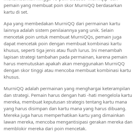
pemain yang membuat poin skor MurniQQ berdasarkan
kartu di set.
Apa yang membedakan MurniQQ dari permainan kartu
lainnya adalah sistem penilaiannya yang unik. Selain
mencetak poin untuk membuat MurniQQs, pemain juga
dapat mencetak poin dengan membuat kombinasi kartu
khusus, seperti tiga jenis atau flush lurus. Ini menambah
lapisan strategi tambahan pada permainan, karena pemain
harus memutuskan apakah akan menggunakan MurniQQ
dengan skor tinggi atau mencoba membuat kombinasi kartu
khusus.
MurniQQ adalah permainan yang menghargai keterampilan
dan strategi. Pemain harus dengan hati -hati mengelola kartu
mereka, membuat keputusan strategis tentang kartu mana
yang harus disimpan dan kartu mana yang harus dibuang.
Mereka juga harus memperhatikan kartu yang dimainkan
lawan mereka, mencoba mengantisipasi gerakan mereka dan
memblokir mereka dari poin mencetak.