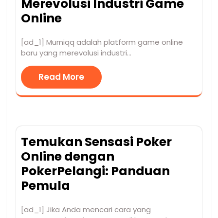
Merevolusi Industri Game
Online
[ad_1] Murniqq adalah platform game online
baru yang merevolusi industri…
Read More
Temukan Sensasi Poker
Online dengan
PokerPelangi: Panduan
Pemula
[ad_1] Jika Anda mencari cara yang