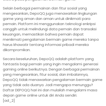
Selain berbagai permainan dan fitur sosial yang
mengesankan, DepoQQ juga menawarkan lingkungan
game yang aman dan aman untuk dinikmati para
pemain. Platform ini menggunakan teknologi enkripsi
canggih untuk melindungi data pemain dan transaksi
keuangan, memastikan bahwa pemain dapat
menikmati pengalaman bermain game mereka tanpa
harus khawatir tentang informasi pribadi mereka
dikompromikan.
Secara keseluruhan, DepoQQ adalah platform yang
fantastis bagi pemain yang ingin mengalami generasi
gaming online berikutnya. Dengan berbagai permainan
yang mengesankan, fitur sosial, dan imbalannya,
DepoQQ tidak menawarkan pengalaman bermain game
yang tidak ada duanya. Jadi mengapa menunggu?
Daftar DEPOQQ hari ini dan mulailah mengalami masa
depan game online untuk diri Anda sendiri.
[ad_2]