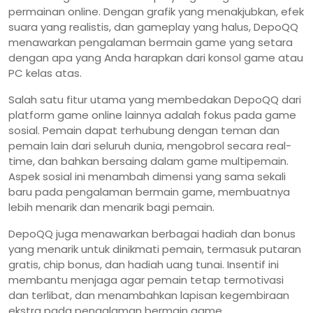
permainan online. Dengan grafik yang menakjubkan, efek
suara yang realistis, dan gameplay yang halus, DepoQQ
menawarkan pengalaman bermain game yang setara
dengan apa yang Anda harapkan dari konsol game atau
PC kelas atas.
Salah satu fitur utama yang membedakan DepoQQ dari
platform game online lainnya adalah fokus pada game
sosial. Pemain dapat terhubung dengan teman dan
pemain lain dari seluruh dunia, mengobrol secara real-
time, dan bahkan bersaing dalam game multipemain.
Aspek sosial ini menambah dimensi yang sama sekali
baru pada pengalaman bermain game, membuatnya
lebih menarik dan menarik bagi pemain.
DepoQQ juga menawarkan berbagai hadiah dan bonus
yang menarik untuk dinikmati pemain, termasuk putaran
gratis, chip bonus, dan hadiah uang tunai. Insentif ini
membantu menjaga agar pemain tetap termotivasi
dan terlibat, dan menambahkan lapisan kegembiraan
ekstra pada pengalaman bermain game.