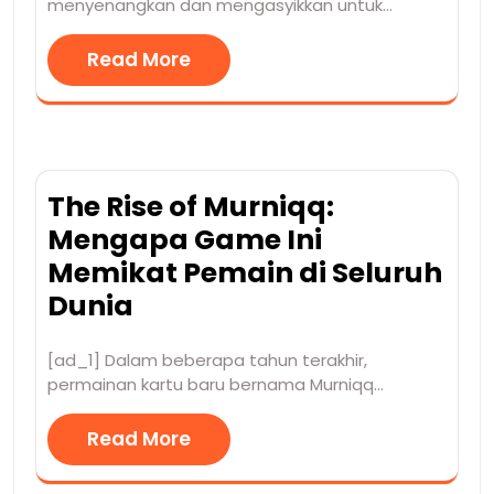
menyenangkan dan mengasyikkan untuk…
Read More
The Rise of Murniqq:
Mengapa Game Ini
Memikat Pemain di Seluruh
Dunia
[ad_1] Dalam beberapa tahun terakhir,
permainan kartu baru bernama Murniqq…
Read More