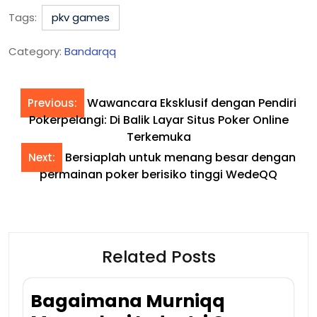
Tags:
pkv games
Category:
Bandarqq
Post
Wawancara Eksklusif dengan Pendiri
Previous:
navigation
Pokerpelangi: Di ​​Balik Layar Situs Poker Online
Terkemuka
Bersiaplah untuk menang besar dengan
Next:
permainan poker berisiko tinggi WedeQQ
Related Posts
Bagaimana Murniqq