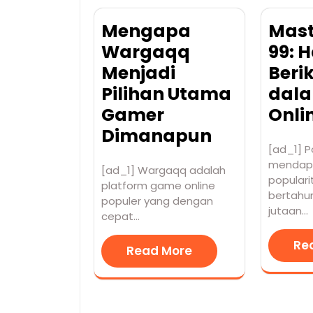
Mengapa
Mas
Wargaqq
99: 
Menjadi
Beri
Pilihan Utama
dala
Gamer
Onli
Dimanapun
[ad_1] P
mendap
[ad_1] Wargaqq adalah
popular
platform game online
bertahu
populer yang dengan
jutaan…
cepat…
Re
Read More