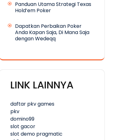
Panduan Utama Strategi Texas
Hold’em Poker
Dapatkan Perbaikan Poker
Anda Kapan Saja, Di Mana Saja
dengan Wedeqq
LINK LAINNYA
daftar pkv games
pkv
domino99
slot gacor
slot demo pragmatic