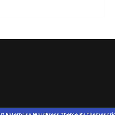
EO Enterprise WordPress Theme
By Themespri