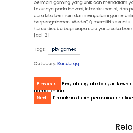
bermain gaming yang unik dan mendalam yang
fokusnya pada inovasi, interaksi sosial, dan
cara kita bermain dan mengalami game onli
berpengalaman, WedeQQ memiliki sesuatu u
harus dicoba bagi siapa saja yang suka ber
[ad_2]
Tags:
pkv games
Category:
Bandarqq
Post
Bergabunglah dengan kesenan
Previous:
game online
navigation
Temukan dunia permainan onlin
Next:
Rela