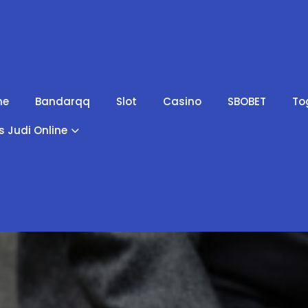
me
Bandarqq
Slot
Casino
SBOBET
To
s Judi Online