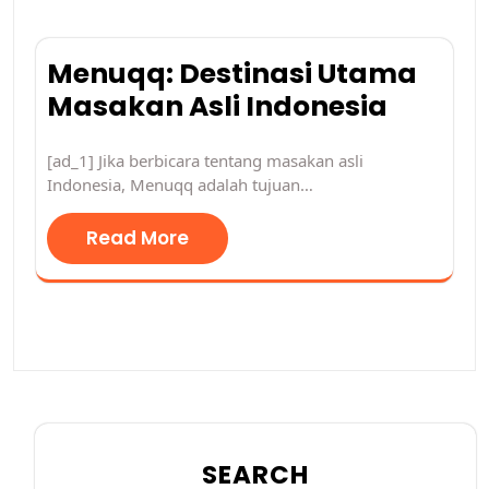
Menuqq: Destinasi Utama
Masakan Asli Indonesia
[ad_1] Jika berbicara tentang masakan asli
Indonesia, Menuqq adalah tujuan…
Read More
SEARCH