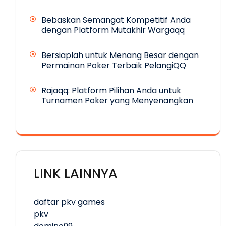
Bebaskan Semangat Kompetitif Anda
dengan Platform Mutakhir Wargaqq
Bersiaplah untuk Menang Besar dengan
Permainan Poker Terbaik PelangiQQ
Rajaqq: Platform Pilihan Anda untuk
Turnamen Poker yang Menyenangkan
LINK LAINNYA
daftar pkv games
pkv