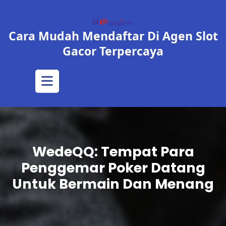
Skip
to
content
Cara Mudah Mendaftar Di Agen Slot
Gacor Terpercaya
Open
Button
WedeQQ: Tempat Para
Penggemar Poker Datang
Untuk Bermain Dan Menang